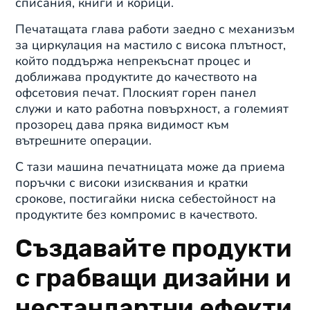
списания, книги и корици.
Печатащата глава работи заедно с механизъм
за циркулация на мастило с висока плътност,
който поддържа непрекъснат процес и
доближава продуктите до качеството на
офсетовия печат. Плоският горен панел
служи и като работна повърхност, а големият
прозорец дава пряка видимост към
вътрешните операции.
С тази машина печатницата може да приема
поръчки с високи изисквания и кратки
срокове, постигайки ниска себестойност на
продуктите без компромис в качеството.
Създавайте продукти
с грабващи дизайни и
нестандартни ефекти