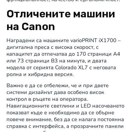
Отличените машини
на Canon
Наградени са машините varioPRINT iX1700 –
дигитална преса с висока скорост, с
капацитет да отпечатва до 170 страници A4
или 73 страници B3 на минута, и двата
модела от серията Colorado XL7 с неговата
ролна и хибридна версия.
Важно е да се отбележи, че и при двете
системи дизайнът дава особено висок
контрол в ръцете на оператора.
Навигационните светлини и LED насочването
показват къде е необходимо да се обърне
повече внимание, без да се налага постоянна
справка с интерфейса, а прозрачните панели