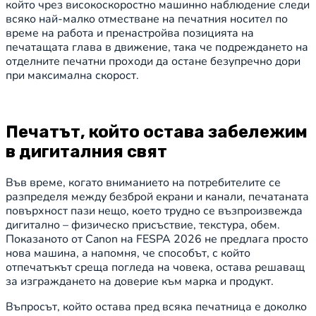
който чрез високоскоростно машинно наблюдение следи
всяко най-малко отместване на печатния носител по
време на работа и пренастройва позицията на
печатащата глава в движение, така че подреждането на
отделните печатни проходи да остане безупречно дори
при максимална скорост.
Печатът, който остава забележим
в дигиталния свят
Във време, когато вниманието на потребителите се
разпределя между безброй екрани и канали, печатаната
повърхност пази нещо, което трудно се възпроизвежда
дигитално – физическо присъствие, текстура, обем.
Показаното от Canon на FESPA 2026 не предлага просто
нова машина, а напомня, че способът, с който
отпечатъкът среща погледа на човека, остава решаващ
за изграждането на доверие към марка и продукт.
Въпросът, който остава пред всяка печатница е доколко