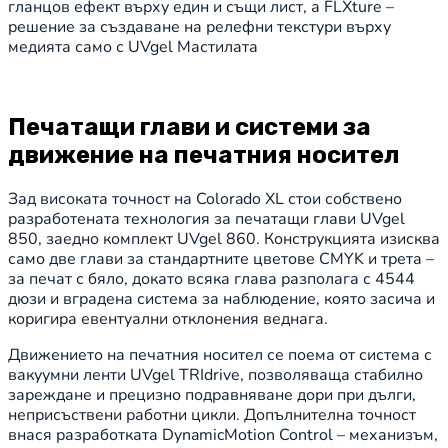
гланцов ефект върху един и същи лист, а FLXture –
решение за създаване на релефни текстури върху
медията само с UVgel Мастилата
Печатащи глави и системи за
движение на печатния носител
Зад високата точност на Colorado XL стои собствено
разработената технология за печатащи глави UVgel
850, заедно комплект UVgel 860. Конструкцията изисква
само две глави за стандартните цветове CMYK и трета –
за печат с бяло, докато всяка глава разполага с 4544
дюзи и вградена система за наблюдение, която засича и
коригира евентуални отклонения веднага.
Движението на печатния носител се поема от система с
вакуумни ленти UVgel TRIdrive, позволяваща стабилно
зареждане и прецизно подравняване дори при дълги,
неприсъствени работни цикли. Допълнителна точност
внася разработката DynamicMotion Control – механизъм,