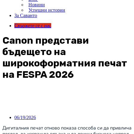
Новини
Успешни истории
За Саванто
Свържете се с нас
Canon представи
бъдещето на
широкоформатния печат
на FESPA 2026
06/19/2026
Дигиталния печат отново показа способа си да привлича
поглед, да изгражда връзка и да движи бизнеса напред.