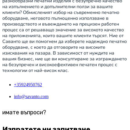
разнообразни печатни изделия с безупречно качество
на изпълнението и допълнителни ползи за вашите
клиенти? Обмисленият избор на съвременно печатно
оборудване, неговото пълноценно използване в
производството и въвеждането на прецизен работен
процес са от решаващо значение за високото качество
на приложенията, които вашите клиенти търсят. Ние от
Саванто ще ви помогнем да изберете надеждно печатно
оборудване, с което да отговорите на високите
изисквания на пазара. В зависимост от нуждите на
вашия бизнес, ние ще ви консултираме за изграждането
на безупречен и високоефективен печатен процес с
технологии от най-висок клас.
+35924950762
info@savanto.com
имате въпроси?
Изпратете ни запитване