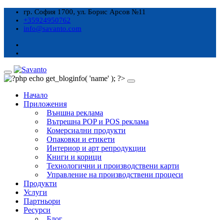
гр. София 1700, ул. Борис Арсов №11
+35924950762
info@savanto.com
Начало
Приложения
Външна реклама
Вътрешна POP и POS реклама
Комерсиални продукти
Опаковки и етикети
Интериор и арт репродукции
Книги и корици
Технологични и производствени карти
Управление на производствени процеси
Продукти
Услуги
Партньори
Ресурси
Блог