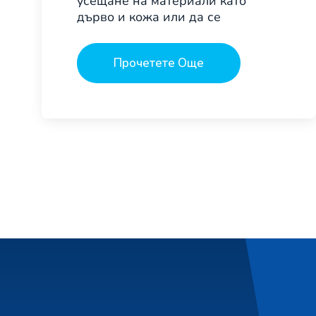
усещане на материали като
дърво и кожа или да се
Прочетете Още