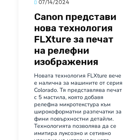
07/14/2024
Canon представи
нова технология
FLXture за печат
на релефни
изображения
Новата технология FLXture вече
е налична за машините от серия
Colorado. Тя представлява печат
с 5 мастила, която добавя
релефна микротекстура към
широкоформатни разпечатки за
фини повърхностни детайли.
Технологията позволява да се
имитира луксозно и сетивно