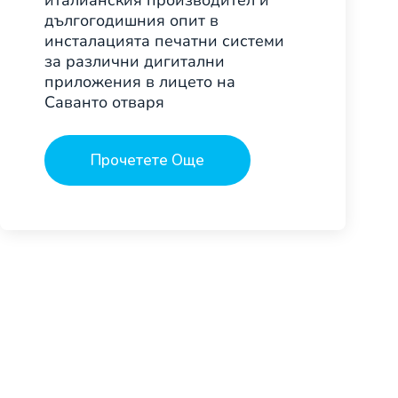
италианския производител и
дългогодишния опит в
инсталацията печатни системи
за различни дигитални
приложения в лицето на
Саванто отваря
Прочетете Още