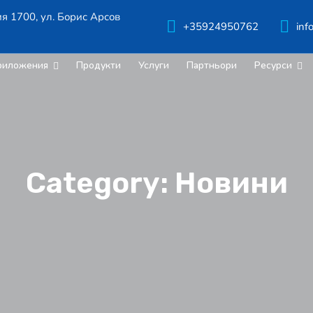
ия 1700, ул. Борис Арсов
+35924950762
inf
риложения
Продукти
Услуги
Партньори
Ресурси
Category:
Новини