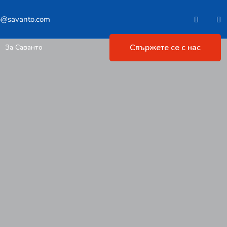
o@savanto.com
Свържете се с нас
За Саванто