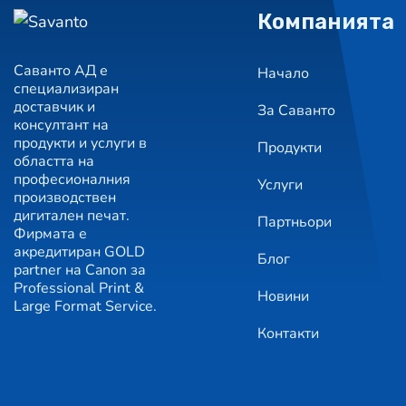
Компанията
Саванто АД е
Начало
специализиран
доставчик и
За Саванто
консултант на
продукти и услуги в
Продукти
областта на
професионалния
Услуги
производствен
дигитален печат.
Партньори
Фирмата е
акредитиран GOLD
Блог
partner на Canon за
Professional Print &
Новини
Large Format Service.
Контакти