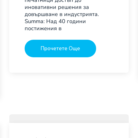
печатници достъп до
иновативни решения за
довършване в индустрията.
Summa: Над 40 години
постижения в
Прочетете Още