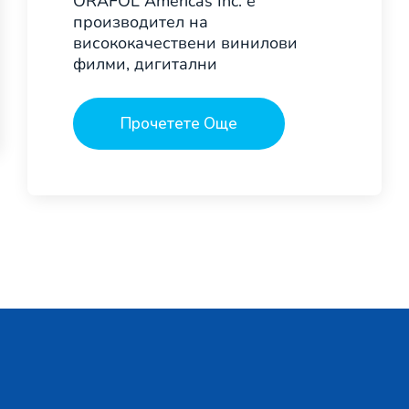
ORAFOL Americas Inc. е
производител на
висококачествени винилови
филми, дигитални
Прочетете Още