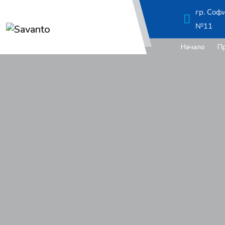
гр. Соф
№11
Начало
П