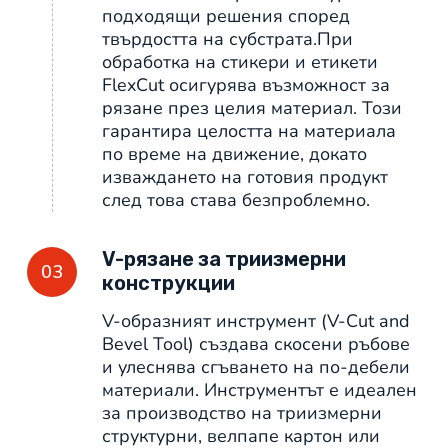
подходящи решения според
твърдостта на субстрата.При
обработка на стикери и етикети
FlexCut осигурява възможност за
рязане през целия материал. Този
гарантира целостта на материала
по време на движение, докато
изваждането на готовия продукт
след това става безпроблемно.
V-рязане за триизмерни
03
конструкции
V-образният инструмент (V-Cut and
Bevel Tool) създава скосени ръбове
и улеснява сгъването на по-дебели
материали. Инструментът е идеален
за производство на триизмерни
структурни, велпапе картон или