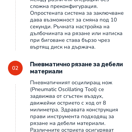
сложна преконфигурация.
Опростената система за заключване
дава възможност за смяна под 10
секунди. Ръчната настройка на
дълбочината на рязане или натиска
при биговане става бързо чрез
въртящ диск на държача.
Пневматично рязане за дебели
02
материали
Пневматичният осцилиращ нож
(Pneumatic Oscillating Tool) се
задвижва от сгъстен въздух,
движейки острието с ход от 8
милиметра. Здравата конструкция
прави инструмента подходящ за
рязане на дебели материали.
Различните остриета осигуряват