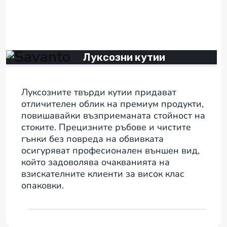
Луксозни кутии
Луксозните твърди кутии придават
отличителен облик на премиум продукти,
повишавайки възприеманата стойност на
стоките. Прецизните ръбове и чистите
гънки без повреда на обвивката
осигуряват професионален външен вид,
който задоволява очакванията на
взискателните клиенти за висок клас
опаковки.