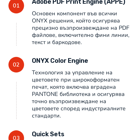
Adobe PDF Print Engine (APPE)
01
Основен компонент във всички
ONYX решения, който осигурява
прецизно възпроизвеждане на PDF
файлове, включително фини линии,
текст и баркодове.
ONYX Color Engine
02
Технология за управление на
цветовете при широкоформатен
печат, която включва вградена
PANTONE библиотека и осигурява
точно възпроизвеждане на
цветовете според индустриалните
стандарти.
Quick Sets
03