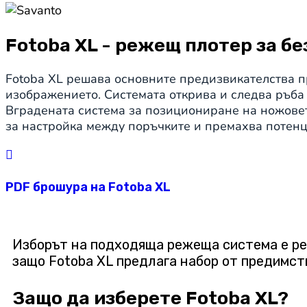
Fotoba XL - режещ плотер за 
Fotoba XL решава основните предизвикателства п
изображението. Системата открива и следва ръба
Вградената система за позициониране на ножовет
за настройка между поръчките и премахва потен
PDF брошура на Fotoba XL
Изборът на подходяща режеща система е ре
защо Fotoba XL предлага набор от предимст
Защо да изберете Fotoba XL?