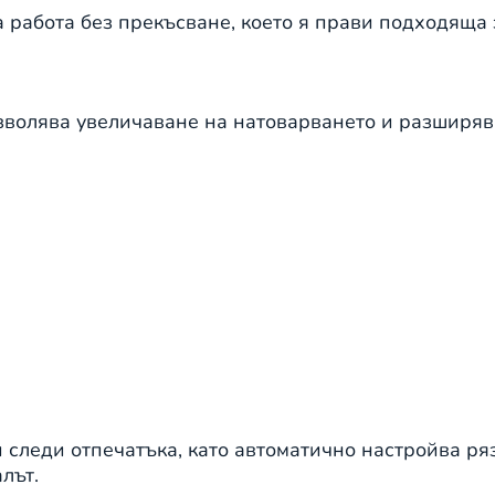
работа без прекъсване, което я прави подходяща 
волява увеличаване на натоварването и разширяв
 следи отпечатъка, като автоматично настройва ряз
лът.