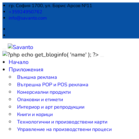
гр. София 1700, ул. Борис Арсов №11
+35924950762
info@savanto.com
Начало
Приложения
Външна реклама
Вътрешна POP и POS реклама
Комерсиални продукти
Опаковки и етикети
Интериор и арт репродукции
Книги и корици
Технологични и производствени карти
Управление на производствени процеси