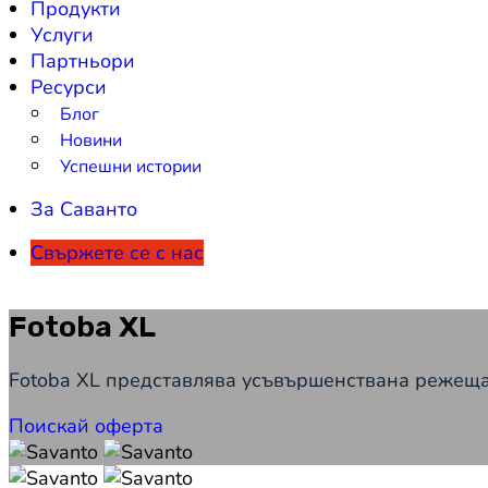
Продукти
Услуги
Партньори
Ресурси
Блог
Новини
Успешни истории
За Саванто
Свържете се с нас
Fotoba XL
Fotoba XL представлява усъвършенствана режеща
Поискай оферта