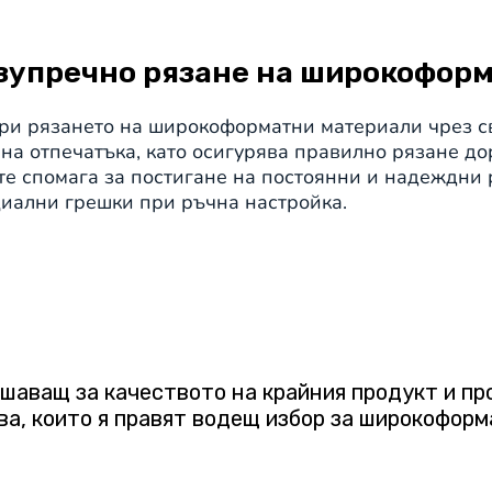
безупречно рязане на широкофор
ри рязането на широкоформатни материали чрез св
 на отпечатъка, като осигурява правилно рязане д
е спомага за постигане на постоянни и надеждни 
циални грешки при ръчна настройка.
шаващ за качеството на крайния продукт и пр
ва, които я правят водещ избор за широкоформ