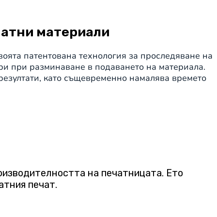
матни материали
оята патентована технология за проследяване на
ори при разминаване в подаването на материала.
резултати, като същевременно намалява времето
оизводителността на печатницата. Ето
атния печат.