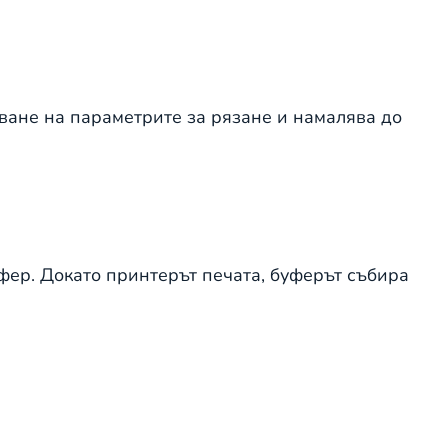
аване на параметрите за рязане и намалява до
ер. Докато принтерът печата, буферът събира