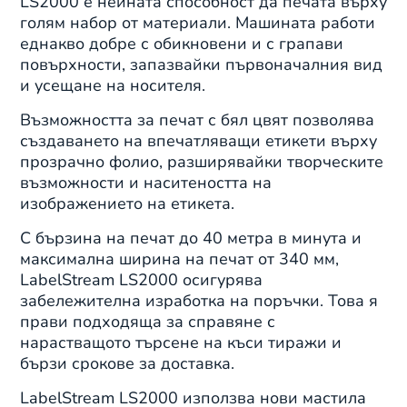
LS2000 е нейната способност да печата върху
голям набор от материали. Машината работи
еднакво добре с обикновени и с грапави
повърхности, запазвайки първоначалния вид
и усещане на носителя.
Възможността за печат с бял цвят позволява
създаването на впечатляващи етикети върху
прозрачно фолио, разширявайки творческите
възможности и наситеността на
изображението на етикета.
С бързина на печат до 40 метра в минута и
максимална ширина на печат от 340 мм,
LabelStream LS2000 осигурява
забележителна изработка на поръчки. Това я
прави подходяща за справяне с
нарастващото търсене на къси тиражи и
бързи срокове за доставка.
LabelStream LS2000 използва нови мастила